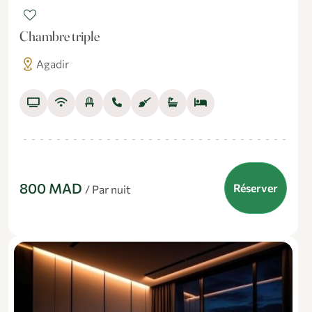
favorite
Chambre triple
distance
Agadir
800 MAD
Réserver
/ Par nuit