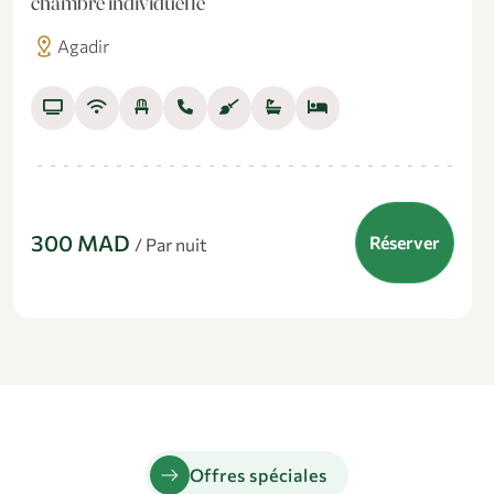
chambre individuelle
distance
Agadir
300 MAD
Réserver
/ Par nuit
arrow_right_alt
Offres spéciales