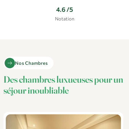
4.6
/5
Notation
arrow_right_alt
Nos Chambres
Des chambres luxueuses pour un
séjour inoubliable