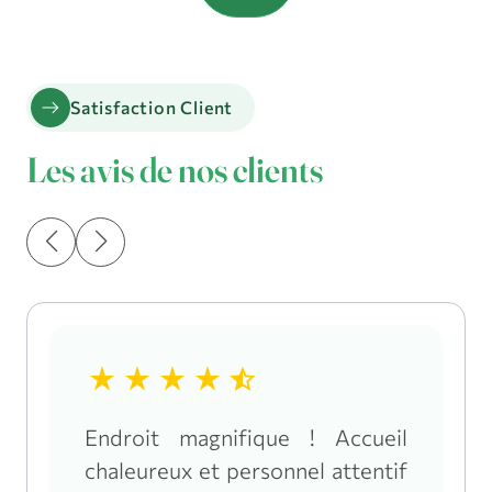
arrow_right_alt
Satisfaction Client
Les avis de nos clients
star_rate
star_rate
star_rate
star_rate
star_half
Endroit magnifique ! Accueil
chaleureux et personnel attentif