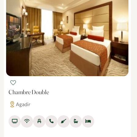
favorite
Chambre Double
distance
Agadir