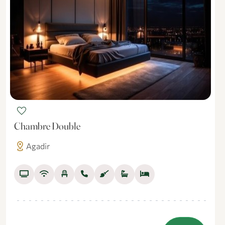
favorite
Chambre Double
distance
Agadir