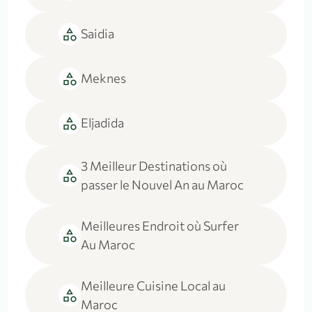
category
Saidia
category
Meknes
category
Eljadida
3 Meilleur Destinations où
category
passer le Nouvel An au Maroc
Meilleures Endroit où Surfer
category
Au Maroc
Meilleure Cuisine Local au
category
Maroc