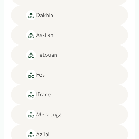
category
Dakhla
category
Assilah
category
Tetouan
category
Fes
category
Ifrane
category
Merzouga
category
Azilal