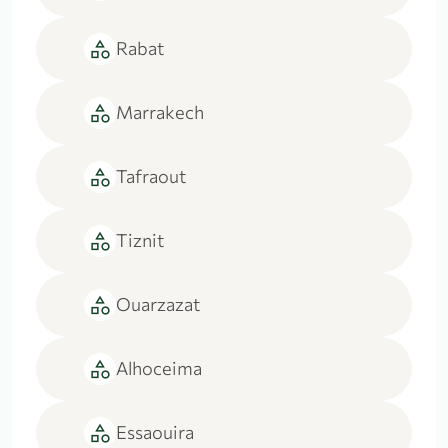
category
Rabat
category
Marrakech
category
Tafraout
category
Tiznit
category
Ouarzazat
category
Alhoceima
category
Essaouira