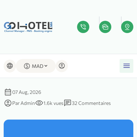
phone_in_talk
mark_as_unread
pin_drop
menu
language
account_circle
paid
calendar_month
07 Aug, 2026
account_circle
visibility
chat
Par
Admin
1.6k vues
32 Commentaires