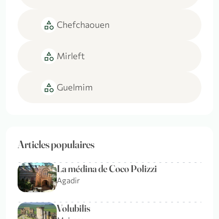
category
Chefchaouen
category
Mirleft
category
Guelmim
Articles populaires
La médina de Coco Polizzi
Agadir
Volubilis