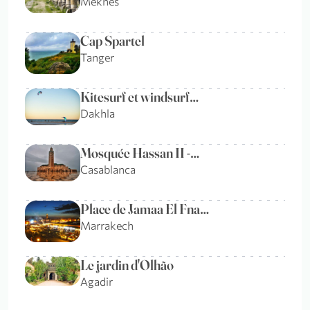
Meknes
Cap Spartel
Tanger
Kitesurf et windsurf…
Dakhla
Mosquée Hassan II -…
Casablanca
Place de Jamaa El Fna…
Marrakech
Le jardin d'Olhão
Agadir