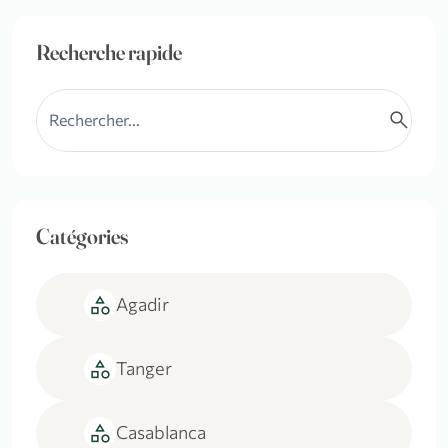
Recherche rapide
search
Catégories
category
Agadir
category
Tanger
category
Casablanca