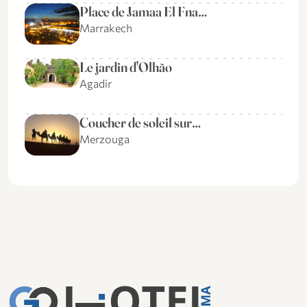
Place de Jamaa El Fna…
Marrakech
Le jardin d'Olhão
Agadir
Coucher de soleil sur…
Merzouga