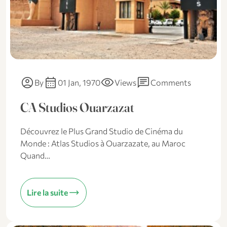
account_circle
calendar_month
visibility
chat
By
01 Jan, 1970
Views
Comments
CA Studios Ouarzazat
Découvrez le Plus Grand Studio de Cinéma du
Monde : Atlas Studios à Ouarzazate, au Maroc
Quand…
trending_flat
Lire la suite