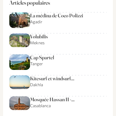
Articles populaires
La médina de Coco Polizzi
Agadir
Volubilis
Meknes
Cap Spartel
Tanger
Kitesurf et windsurf…
Dakhla
Mosquée Hassan II -…
Casablanca