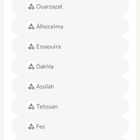
category
Ouarzazat
category
Alhoceima
category
Essaouira
category
Dakhla
category
Assilah
category
Tetouan
category
Fes