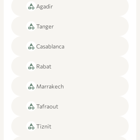
category
Agadir
category
Tanger
category
Casablanca
category
Rabat
category
Marrakech
category
Tafraout
category
Tiznit