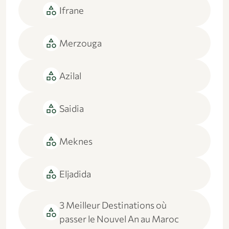
category
Ifrane
category
Merzouga
category
Azilal
category
Saidia
category
Meknes
category
Eljadida
3 Meilleur Destinations où
category
passer le Nouvel An au Maroc