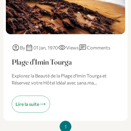
account_circle
calendar_month
visibility
chat
By
01 Jan, 1970
Views
Comments
Plage d'Imin Tourga
Explorez la Beauté de la Plage d'Imin Tourga et
Réservez votre Hôtel Idéal avec sana.ma…
trending_flat
Lire la suite
1