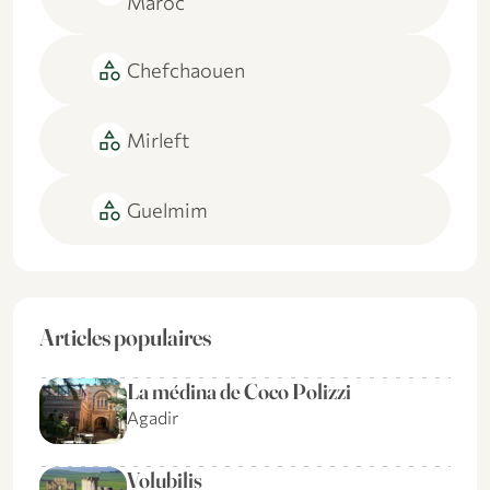
Maroc
category
Chefchaouen
category
Mirleft
category
Guelmim
Articles populaires
La médina de Coco Polizzi
Agadir
Volubilis