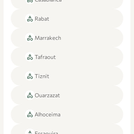
category
Rabat
category
Marrakech
category
Tafraout
category
Tiznit
category
Ouarzazat
category
Alhoceima
category
Essaouira