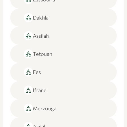
category
Dakhla
category
Assilah
category
Tetouan
category
Fes
category
Ifrane
category
Merzouga
category
Azilal