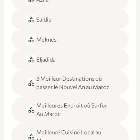
category
Saidia
category
Meknes
category
Eljadida
3 Meilleur Destinations où
category
passer le Nouvel An au Maroc
Meilleures Endroit où Surfer
category
Au Maroc
Meilleure Cuisine Local au
category