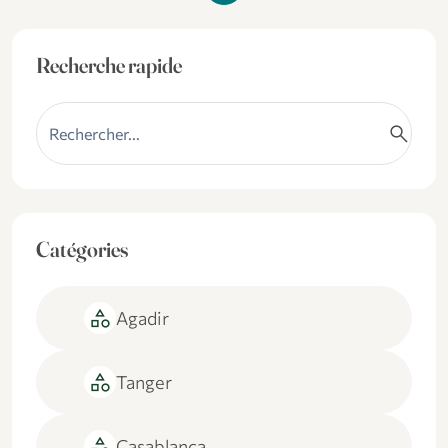
Recherche rapide
search
Catégories
category
Agadir
category
Tanger
category
Casablanca