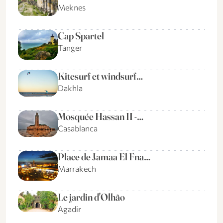
Meknes
Cap Spartel
Tanger
Kitesurf et windsurf…
Dakhla
Mosquée Hassan II -…
Casablanca
Place de Jamaa El Fna…
Marrakech
Le jardin d'Olhão
Agadir